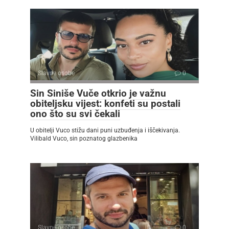
Slavne osobe
0
Sin Siniše Vuče otkrio je važnu
obiteljsku vijest: konfeti su postali
ono što su svi čekali
U obitelji Vuco stižu dani puni uzbuđenja i iščekivanja.
Vilibald Vuco, sin poznatog glazbenika
Slavne osobe
0