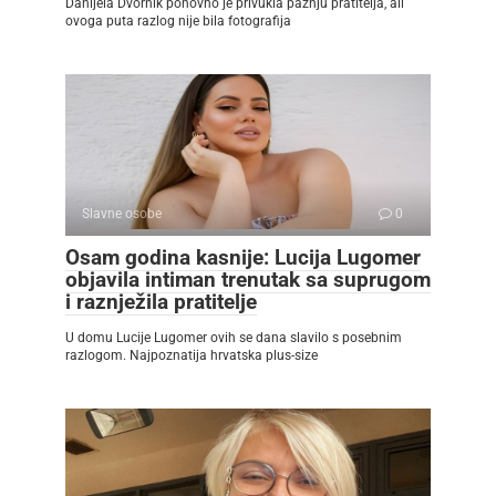
Danijela Dvornik ponovno je privukla pažnju pratitelja, ali
ovoga puta razlog nije bila fotografija
Slavne osobe
0
Osam godina kasnije: Lucija Lugomer
objavila intiman trenutak sa suprugom
i raznježila pratitelje
U domu Lucije Lugomer ovih se dana slavilo s posebnim
razlogom. Najpoznatija hrvatska plus-size