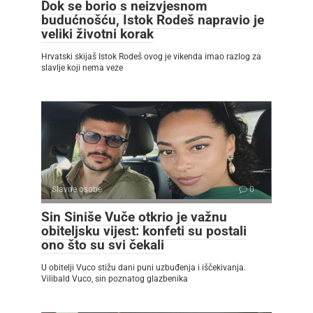
Dok se borio s neizvjesnom
budućnošću, Istok Rodeš napravio je
veliki životni korak
Hrvatski skijaš Istok Rodeš ovog je vikenda imao razlog za
slavlje koji nema veze
Slavne osobe
0
Sin Siniše Vuče otkrio je važnu
obiteljsku vijest: konfeti su postali
ono što su svi čekali
U obitelji Vuco stižu dani puni uzbuđenja i iščekivanja.
Vilibald Vuco, sin poznatog glazbenika