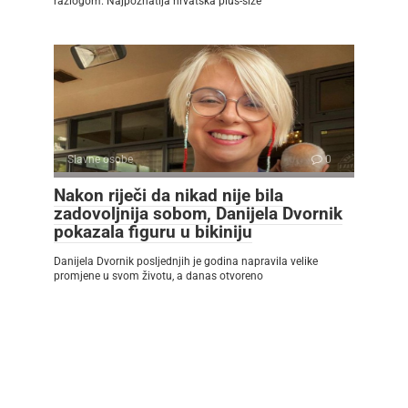
razlogom. Najpoznatija hrvatska plus-size
Slavne osobe
0
Nakon riječi da nikad nije bila
zadovoljnija sobom, Danijela Dvornik
pokazala figuru u bikiniju
Danijela Dvornik posljednjih je godina napravila velike
promjene u svom životu, a danas otvoreno