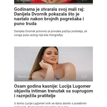
Godinama je stvarala svoj mali raj:
Danijela Dvornik pokazala što je
nastalo nakon brojnih pogrešaka i
puno truda
Danijela Dvornik ponovno je privukla pažnju pratitelja, ali
ovoga puta razlog nije bila fotografija
Slavne osobe
0
Osam godina kasnije: Lucija Lugomer
objavila intiman trenutak sa suprugom
i raznježila pratitelje
U domu Lucije Lugomer ovih se dana slavilo s posebnim