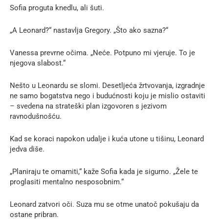
Sofia proguta knedlu, ali šuti.
„A Leonard?“ nastavlja Gregory. „Što ako sazna?“
Vanessa prevrne očima. „Neće. Potpuno mi vjeruje. To je
njegova slabost.“
Nešto u Leonardu se slomi. Desetljeća žrtvovanja, izgradnje
ne samo bogatstva nego i budućnosti koju je mislio ostaviti
– svedena na strateški plan izgovoren s jezivom
ravnodušnošću.
Kad se koraci napokon udalje i kuća utone u tišinu, Leonard
jedva diše.
„Planiraju te omamiti,“ kaže Sofia kada je sigurno. „Žele te
proglasiti mentalno nesposobnim.“
Leonard zatvori oči. Suza mu se otme unatoč pokušaju da
ostane pribran.