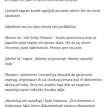
Leonard napravi korak naprijed, privučen nečim što ne može
zaustaviti.
Odjednom mu se ruka omota oko podlaktice.
Okreće se i vidi Sofiju Alvarez – kućnu pomoćnicu koju je
zaposlio prije manje od mjesec dana. Oči su joj širom
otvorene, pune zabrinutosti. Prinosi prst na usne.
„Molim te,“ šapće. „Nemoj se pomicati. Nemoj ispustiti
zvuk.“
Zbunjen i uznemiren, Leonard joj dopušta da ga povuče
unatrag, smještajući ih iza visokog ormara koji ih djelomično
skriva od vrata. Srce mu snažno lupa dok se razgovor
nastavlja samo nekoliko koraka dalje.
„Neurolog već surađuje,“ kaže Vanessa. „Čim krenemo s
lijekovima, lako ćemo dokumentirati njegovu zbunjenost.