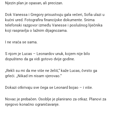
Njezin plan je opasan, ali precizan.
Dok Vanessa i Gregory prisustvuju gala večeri, Sofia ulazi u
kućni ured. Fotografira financijske dokumente. Snima
telefonski razgovor između Vanesse i poslušnog liječnika
koji raspravlja o lažnim dijagnozama.
I ne vraća se sama.
S njom je Lucas – Leonardov unuk, kojem nije bilo
dopušteno da ga vidi gotovo dvije godine.
„Rekli su mi da me više ne želiš,“ kaže Lucas, čvrsto ga
grleći. „Nikad im nisam vjerovao.“
Dokazi otkrivaju sve čega se Leonard bojao – i više.
Novac je prebačen. Osoblje je planirano za otkaz. Planovi za
njegovo konačno ograničavanje.