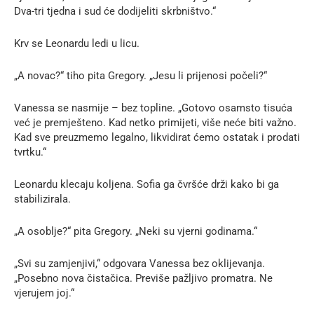
Dva-tri tjedna i sud će dodijeliti skrbništvo.“
Krv se Leonardu ledi u licu.
„A novac?“ tiho pita Gregory. „Jesu li prijenosi počeli?“
Vanessa se nasmije – bez topline. „Gotovo osamsto tisuća
već je premješteno. Kad netko primijeti, više neće biti važno.
Kad sve preuzmemo legalno, likvidirat ćemo ostatak i prodati
tvrtku.“
Leonardu klecaju koljena. Sofia ga čvršće drži kako bi ga
stabilizirala.
„A osoblje?“ pita Gregory. „Neki su vjerni godinama.“
„Svi su zamjenjivi,“ odgovara Vanessa bez oklijevanja.
„Posebno nova čistačica. Previše pažljivo promatra. Ne
vjerujem joj.“