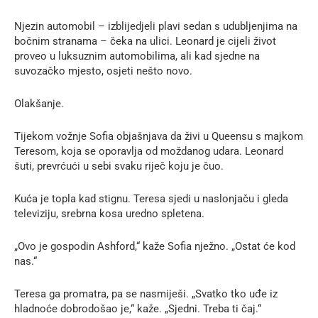
Njezin automobil – izblijedjeli plavi sedan s udubljenjima na
bočnim stranama – čeka na ulici. Leonard je cijeli život
proveo u luksuznim automobilima, ali kad sjedne na
suvozačko mjesto, osjeti nešto novo.
Olakšanje.
Tijekom vožnje Sofia objašnjava da živi u Queensu s majkom
Teresom, koja se oporavlja od moždanog udara. Leonard
šuti, prevrćući u sebi svaku riječ koju je čuo.
Kuća je topla kad stignu. Teresa sjedi u naslonjaču i gleda
televiziju, srebrna kosa uredno spletena.
„Ovo je gospodin Ashford,“ kaže Sofia nježno. „Ostat će kod
nas.“
Teresa ga promatra, pa se nasmiješi. „Svatko tko uđe iz
hladnoće dobrodošao je,“ kaže. „Sjedni. Treba ti čaj.“