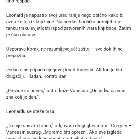
tiho raspao.
Leonard je napustio svoj ured ranije nego obično kako bi
uzeo knjigu iz knjižnice. Na sredini hodnika primijetio je
tanku traku svjetlosti ispod zatvorenih vrata knjižnice. Zatim
je čuo glasove.
Usporava korak, ne razumijevajući zašto – sve dok ih ne
prepozna.
Jedan glas pripada njegovoj kćeri Vanessi. Ali ton je bio
drugačiji. Hladan. Kontroliran.
„Previše se brineš,“ oštro kaže Vanessa. „On jedva da više
zna koji je dan.“
Leonardu se steže prsa.
„To nije sasvim točno,“ odgovara drugi glas mirno. Gregory –
Vanessin suprug. „Moramo biti oprezni. Ako sve izgleda
prenagljeno, ljudi će početi postavljati pitanja.“