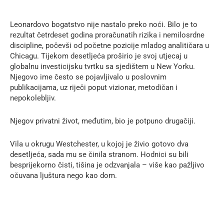
Leonardovo bogatstvo nije nastalo preko noći. Bilo je to
rezultat četrdeset godina proračunatih rizika i nemilosrdne
discipline, počevši od početne pozicije mladog analitičara u
Chicagu. Tijekom desetljeća proširio je svoj utjecaj u
globalnu investicijsku tvrtku sa sjedištem u New Yorku.
Njegovo ime često se pojavljivalo u poslovnim
publikacijama, uz riječi poput vizionar, metodičan i
nepokolebljiv.
Njegov privatni život, međutim, bio je potpuno drugačiji.
Vila u okrugu Westchester, u kojoj je živio gotovo dva
desetljeća, sada mu se činila stranom. Hodnici su bili
besprijekorno čisti, tišina je odzvanjala – više kao pažljivo
očuvana ljuštura nego kao dom.