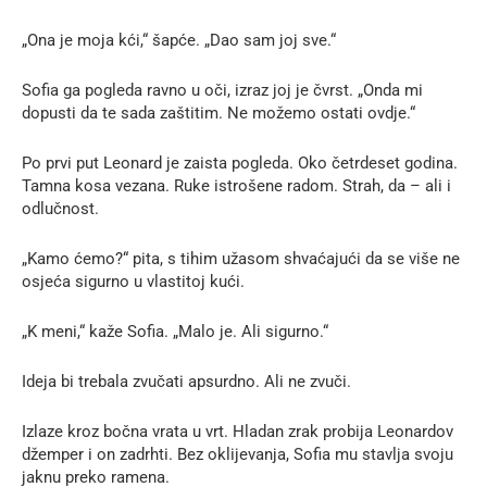
„Ona je moja kći,“ šapće. „Dao sam joj sve.“
Sofia ga pogleda ravno u oči, izraz joj je čvrst. „Onda mi
dopusti da te sada zaštitim. Ne možemo ostati ovdje.“
Po prvi put Leonard je zaista pogleda. Oko četrdeset godina.
Tamna kosa vezana. Ruke istrošene radom. Strah, da – ali i
odlučnost.
„Kamo ćemo?“ pita, s tihim užasom shvaćajući da se više ne
osjeća sigurno u vlastitoj kući.
„K meni,“ kaže Sofia. „Malo je. Ali sigurno.“
Ideja bi trebala zvučati apsurdno. Ali ne zvuči.
Izlaze kroz bočna vrata u vrt. Hladan zrak probija Leonardov
džemper i on zadrhti. Bez oklijevanja, Sofia mu stavlja svoju
jaknu preko ramena.