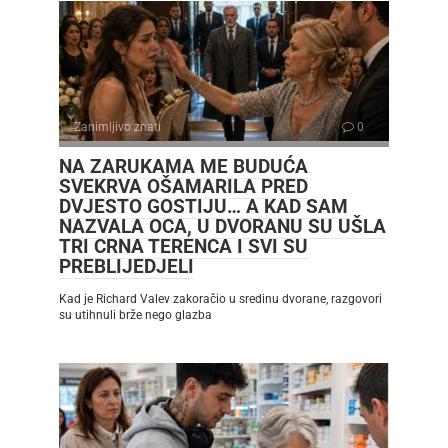
Zanimljivo znati
0
NA ZARUKAMA ME BUDUĆA
SVEKRVA OŠAMARILA PRED
DVJESTO GOSTIJU… A KAD SAM
NAZVALA OCA, U DVORANU SU UŠLA
TRI CRNA TERENCA I SVI SU
PREBLIJEDJELI
Kad je Richard Valev zakoračio u sredinu dvorane, razgovori
su utihnuli brže nego glazba