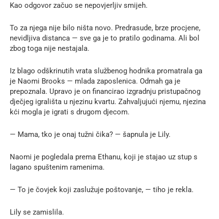
Kao odgovor začuo se nepovjerljiv smijeh.
To za njega nije bilo ništa novo. Predrasude, brze procjene,
nevidljiva distanca — sve ga je to pratilo godinama. Ali bol
zbog toga nije nestajala.
Iz blago odškrinutih vrata službenog hodnika promatrala ga
je Naomi Brooks — mlada zaposlenica. Odmah ga je
prepoznala. Upravo je on financirao izgradnju pristupačnog
dječjeg igrališta u njezinu kvartu. Zahvaljujući njemu, njezina
kći mogla je igrati s drugom djecom.
— Mama, tko je onaj tužni čika? — šapnula je Lily.
Naomi je pogledala prema Ethanu, koji je stajao uz stup s
lagano spuštenim ramenima.
— To je čovjek koji zaslužuje poštovanje, — tiho je rekla.
Lily se zamislila.