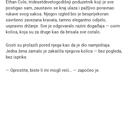
Ethan Cole, tridesetdevetogodišnji poduzetnik koji je sve
postigao sam, zaustavio se kraj ulaza i pažljivo poravnao
rukave svog sakoa. Njegov izgled bio je besprijekoran:
savršeno zavezana kravata, tamno elegantno odijelo,
uspravno držanje. Sve je odgovaralo razini događaja — osim
kolica, koja su za druge kao da brisala sve ostalo.
Gosti su prolazili pored njega kao da je dio namještaja.
Jedna žena zamalo je zakačila njegova kolica — bez pogleda,
bez isprike.
— Oprostite, biste li mi mogli reći… — započeo je.