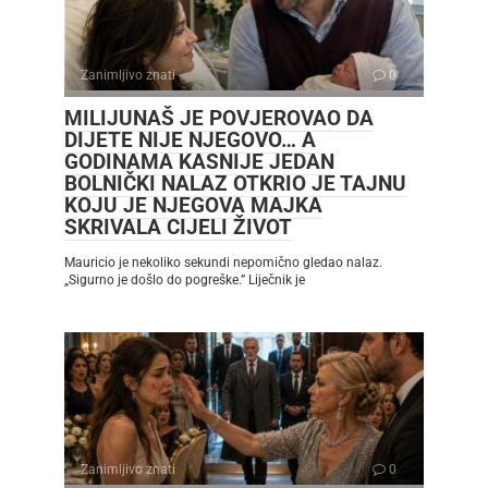
Zanimljivo znati
0
MILIJUNAŠ JE POVJEROVAO DA
DIJETE NIJE NJEGOVO… A
GODINAMA KASNIJE JEDAN
BOLNIČKI NALAZ OTKRIO JE TAJNU
KOJU JE NJEGOVA MAJKA
SKRIVALA CIJELI ŽIVOT
Mauricio je nekoliko sekundi nepomično gledao nalaz.
„Sigurno je došlo do pogreške.” Liječnik je
Zanimljivo znati
0