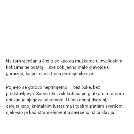
Na tom vjenčanju činilo se kao da muškarac u invalidskim
kolicima ne postoji… sve dok jedno malo djevojče u
grimiznoj haljini nije u trenu promijenilo sve.
Pojavio se gotovo neprimjetno — bez buke, bez
predstavljanja. Samo tihi zvuk kotača po glatkom mramoru
odavao je njegovu prisutnost. U raskošnoj dvorani,
osvijetljenoj kristalnim lusterima i toplim zlatnim svjetlom,
djelovao je kao strani element u savršenoj slici slavlja.