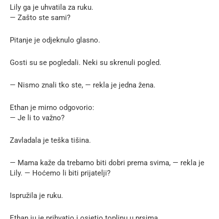
Lily ga je uhvatila za ruku.
— Zašto ste sami?
Pitanje je odjeknulo glasno.
Gosti su se pogledali. Neki su skrenuli pogled.
— Nismo znali tko ste, — rekla je jedna žena.
Ethan je mirno odgovorio:
— Je li to važno?
Zavladala je teška tišina.
— Mama kaže da trebamo biti dobri prema svima, — rekla je
Lily. — Hoćemo li biti prijatelji?
Ispružila je ruku.
Ethan ju je prihvatio i osjetio toplinu u prsima.