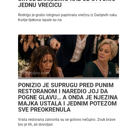
JEDNU VREĆICU
Rodrigo je grubo istrgnuo papirnatu vrećicu iz Darijevih ruku.
Kutije lijekova ispale su na
Zanimljivo znati
0
PONIZIO JE SUPRUGU PRED PUNIM
RESTORANOM I NAREDIO JOJ DA
POGNE GLAVU… A ONDA JE NJEZINA
MAJKA USTALA I JEDNIM POTEZOM
SVE PREOKRENULA
Vrata restorana zatvorila su se gotovo nečujno. Zvuk brave
bio je tih, ali dovoljan