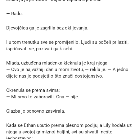
— Rado.
Djevojčica ga je zagrlila bez oklijevanja.
I u tom trenutku sve se promijenilo. Ljudi su počeli prilaziti,
ispričavati se, pozivati ga k sebi.
Mlada, uzbuđena mladenka kleknula je kraj njega.
— Ovo je najvažniji dan u mom životu, — rekla je. — A jedno
dijete nas je podsjetilo što znači dostojanstvo.
Okrenula se prema svima:
— Mi smo to zaboravili. Ona — nije.
Glazba je ponovno zasvirala.
Kada se Ethan uputio prema plesnom podiju, a Lily hodala uz
njega u svojoj grimiznoj haljini, svi su shvatili nešto
jednostavno: