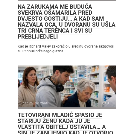
NA ZARUKAMA ME BUDUĆA
SVEKRVA OŠAMARILA PRED
DVJESTO GOSTIJU… A KAD SAM
NAZVALA OCA, U DVORANU SU UŠLA
TRI CRNA TERENCA I SVI SU
PREBLIJEDJELI
Kad je Richard Valev zakoračio u sredinu dvorane, razgovori
su utihnuli brže nego glazba
Zanimljivo znati
0
TETOVIRANI MLADIĆ SPASIO JE
STARIJU ŽENU KADA JU JE
VLASTITA OBITELJ OSTAVILA… A
SIN JE ZANIJEMIO KAD JE OTVORIO