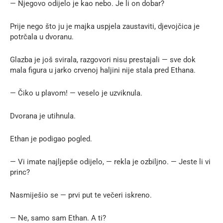
— Njegovo odijelo je kao nebo. Je li on dobar?
Prije nego što ju je majka uspjela zaustaviti, djevojčica je
potrčala u dvoranu.
Glazba je još svirala, razgovori nisu prestajali — sve dok
mala figura u jarko crvenoj haljini nije stala pred Ethana.
— Čiko u plavom! — veselo je uzviknula.
Dvorana je utihnula.
Ethan je podigao pogled.
— Vi imate najljepše odijelo, — rekla je ozbiljno. — Jeste li vi
princ?
Nasmiješio se — prvi put te večeri iskreno.
— Ne, samo sam Ethan. A ti?