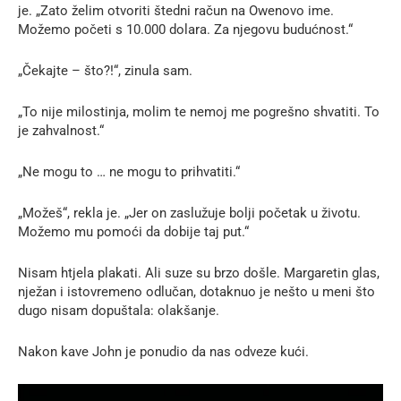
je. „Zato želim otvoriti štedni račun na Owenovo ime.
Možemo početi s 10.000 dolara. Za njegovu budućnost.“
„Čekajte – što?!“, zinula sam.
„To nije milostinja, molim te nemoj me pogrešno shvatiti. To
je zahvalnost.“
„Ne mogu to … ne mogu to prihvatiti.“
„Možeš“, rekla je. „Jer on zaslužuje bolji početak u životu.
Možemo mu pomoći da dobije taj put.“
Nisam htjela plakati. Ali suze su brzo došle. Margaretin glas,
nježan i istovremeno odlučan, dotaknuo je nešto u meni što
dugo nisam dopuštala: olakšanje.
Nakon kave John je ponudio da nas odveze kući.