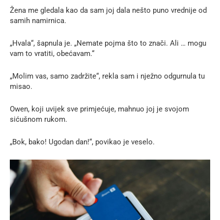
Žena me gledala kao da sam joj dala nešto puno vrednije od
samih namirnica.
„Hvala“, šapnula je. „Nemate pojma što to znači. Ali … mogu
vam to vratiti, obećavam.“
„Molim vas, samo zadržite“, rekla sam i nježno odgurnula tu
misao.
Owen, koji uvijek sve primjećuje, mahnuo joj je svojom
sićušnom rukom.
„Bok, bako! Ugodan dan!“, povikao je veselo.