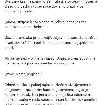
Dva dana kasnije ponovno sam bila u istoj trgovini. Owen je
držao moju ruku i vukao noge dok smo ulazili kroz
automatska vrata.
„Mama, smijem li čokoladno mlijeko?“, pitao je i već
pokazivao prema hladnjaku.
„Da, ali samo ako je na akciji“, odgovorila sam. „I znaš što to
znači, Owene? To znači da mora biti crvena naljepnica na
cijeni.“
Ali on me zapravo nije ni slušao. Umjesto toga ispustio je
mali zvuk i naglo stao, zaustavivši nas oboje.
„Wow! Mama, pogledaj!“
Odmah na ulazu, pokraj oglasne ploče s obavijestima iz
susjedstva i izgubljenim kućnim ljubimcima, stajao je
kartonski stalak. Na njemu je bilo moje lice otisnuto na
sjajnom papiru – moja raščupana punđa i Owenov osmijeh
odmah su odavali da sam to stvarno ja.