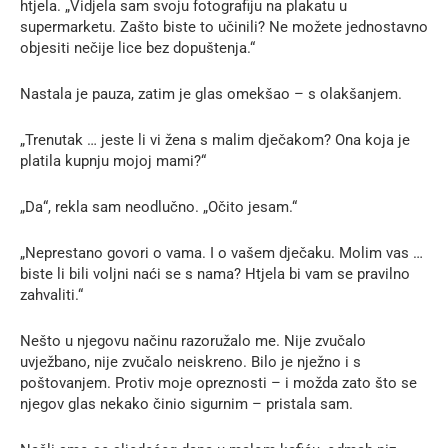
htjela. „Vidjela sam svoju fotografiju na plakatu u
supermarketu. Zašto biste to učinili? Ne možete jednostavno
objesiti nečije lice bez dopuštenja.“
Nastala je pauza, zatim je glas omekšao – s olakšanjem.
„Trenutak … jeste li vi žena s malim dječakom? Ona koja je
platila kupnju mojoj mami?“
„Da“, rekla sam neodlučno. „Očito jesam.“
„Neprestano govori o vama. I o vašem dječaku. Molim vas …
biste li bili voljni naći se s nama? Htjela bi vam se pravilno
zahvaliti.“
Nešto u njegovu načinu razoružalo me. Nije zvučalo
uvježbano, nije zvučalo neiskreno. Bilo je nježno i s
poštovanjem. Protiv moje opreznosti – i možda zato što se
njegov glas nekako činio sigurnim – pristala sam.