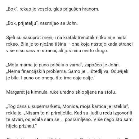
„Bok“, rekao je veselo, glas prigušen hranom.
„Bok, prijatelju“, nasmijao se John.
Sjeli su nasuprot meni, i na kratak trenutak nitko nije ništa
rekao. Bila je to nježna tišina – ona koja nastaje kada stranci
više nisu sasvim stranci, ali još nisu nešto drugo.
„Moja mama je puno pričala o vama“, započeo je John.
„Nema financijskih problema. Samo je … štedljiva. Oduvijek
je bila. I puno od onoga što ima daje dalje.“
Margaret je kimnula, ruke uredno sklopljene na stolu.
„Tog dana u supermarketu, Monica, moja kartica je istekla“,
rekla je. „Nisam to ni primijetila. Kad su ljudi u redu izgovorili
te stvari, osjećala sam se … posramljeno. Više nego što sam
htjela priznati.“