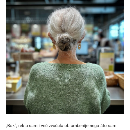
„Bok“, rekla sam i već zvučala obrambenije nego što sam