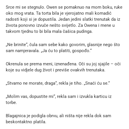
Srce mi se stegnulo. Owen se pomaknuo na mom boku, ruke
oko mog vrata. Ta torta bila je vjerojatno mali komadić
radosti koji si je dopustila. Jedan jedini slatki trenutak da iz
života ponovno izvuče nešto svijetlo. Za Owena i mene u
takvom tjednu to bi bila mala čašica pudinga.
„Ne brinite“, čula sam sebe kako govorim, glasnije nego što
sam namjeravala. „Ja ću to platiti, gospođo.“
Okrenula se prema meni, iznenađena. Oči su joj sjajile – oči
koje su vidjele dug život i previše ovakvih trenutaka.
„Stvarno ne morate, draga“, rekla je tiho. „Snaći ću se.“
„Molim vas, dopustite mi“, rekla sam i izvukla karticu iz
torbe.
Blagajnica je podigla obrvu, ali ništa nije rekla dok sam
beskontaktno platila.