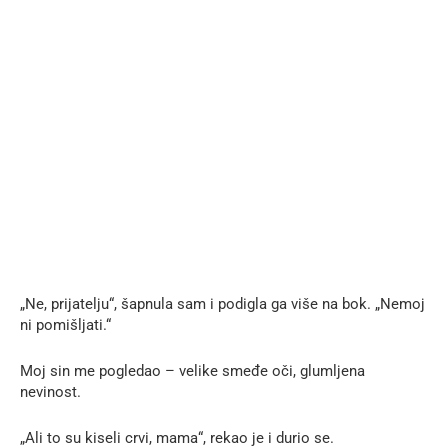
„Ne, prijatelju“, šapnula sam i podigla ga više na bok. „Nemoj
ni pomišljati.“
Moj sin me pogledao – velike smeđe oči, glumljena
nevinost.
„Ali to su kiseli crvi, mama“, rekao je i durio se.