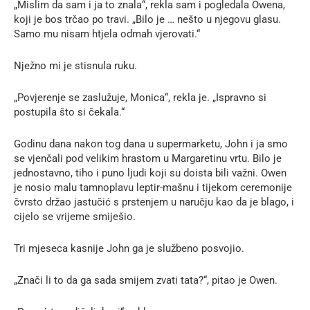
„Mislim da sam i ja to znala“, rekla sam i pogledala Owena,
koji je bos trčao po travi. „Bilo je … nešto u njegovu glasu.
Samo mu nisam htjela odmah vjerovati.“
Nježno mi je stisnula ruku.
„Povjerenje se zaslužuje, Monica“, rekla je. „Ispravno si
postupila što si čekala.“
Godinu dana nakon tog dana u supermarketu, John i ja smo
se vjenčali pod velikim hrastom u Margaretinu vrtu. Bilo je
jednostavno, tiho i puno ljudi koji su doista bili važni. Owen
je nosio malu tamnoplavu leptir-mašnu i tijekom ceremonije
čvrsto držao jastučić s prstenjem u naručju kao da je blago, i
cijelo se vrijeme smiješio.
Tri mjeseca kasnije John ga je službeno posvojio.
„Znači li to da ga sada smijem zvati tata?“, pitao je Owen.