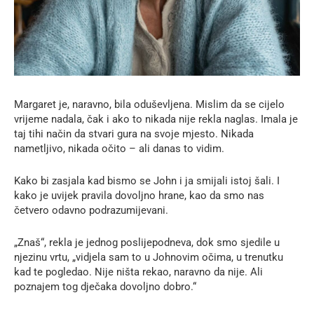
Margaret je, naravno, bila oduševljena. Mislim da se cijelo
vrijeme nadala, čak i ako to nikada nije rekla naglas. Imala je
taj tihi način da stvari gura na svoje mjesto. Nikada
nametljivo, nikada očito – ali danas to vidim.
Kako bi zasjala kad bismo se John i ja smijali istoj šali. I
kako je uvijek pravila dovoljno hrane, kao da smo nas
četvero odavno podrazumijevani.
„Znaš“, rekla je jednog poslijepodneva, dok smo sjedile u
njezinu vrtu, „vidjela sam to u Johnovim očima, u trenutku
kad te pogledao. Nije ništa rekao, naravno da nije. Ali
poznajem tog dječaka dovoljno dobro.“