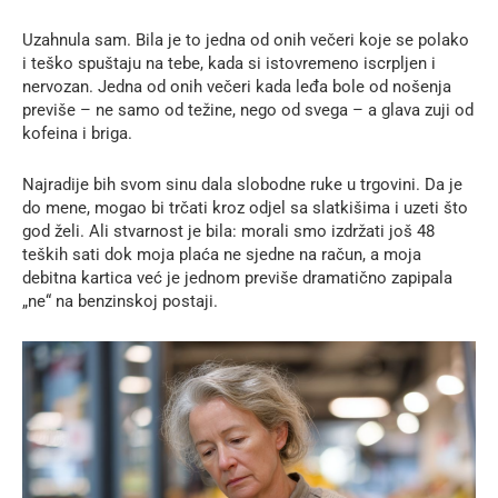
Uzahnula sam. Bila je to jedna od onih večeri koje se polako
i teško spuštaju na tebe, kada si istovremeno iscrpljen i
nervozan. Jedna od onih večeri kada leđa bole od nošenja
previše – ne samo od težine, nego od svega – a glava zuji od
kofeina i briga.
Najradije bih svom sinu dala slobodne ruke u trgovini. Da je
do mene, mogao bi trčati kroz odjel sa slatkišima i uzeti što
god želi. Ali stvarnost je bila: morali smo izdržati još 48
teških sati dok moja plaća ne sjedne na račun, a moja
debitna kartica već je jednom previše dramatično zapipala
„ne“ na benzinskoj postaji.