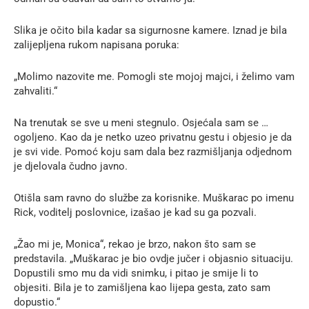
Slika je očito bila kadar sa sigurnosne kamere. Iznad je bila
zalijepljena rukom napisana poruka:
„Molimo nazovite me. Pomogli ste mojoj majci, i želimo vam
zahvaliti.“
Na trenutak se sve u meni stegnulo. Osjećala sam se …
ogoljeno. Kao da je netko uzeo privatnu gestu i objesio je da
je svi vide. Pomoć koju sam dala bez razmišljanja odjednom
je djelovala čudno javno.
Otišla sam ravno do službe za korisnike. Muškarac po imenu
Rick, voditelj poslovnice, izašao je kad su ga pozvali.
„Žao mi je, Monica“, rekao je brzo, nakon što sam se
predstavila. „Muškarac je bio ovdje jučer i objasnio situaciju.
Dopustili smo mu da vidi snimku, i pitao je smije li to
objesiti. Bila je to zamišljena kao lijepa gesta, zato sam
dopustio.“