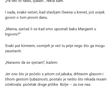
„Pa već to radiš, ljubavi“, rekla sam.
I sada, svake večeri, kad stavljam Owena u krevet, još uvijek
govori o tom prvom danu.
„Mama, sjećaš li se kad smo upoznali baku Margaret u
trgovini?“
Svaki put kimnem, osmijeh je već tu prije nego što ga mogu
zaustaviti.
„Naravno da se sjećam“, kažem.
Jer ono što je počelo s pitom od jabuka, drhtavim glasom i
tihom gestom ljubaznosti, postalo je nešto što nikada nisam
očekivala: početak druge prilike. Bolje – za sve nas.