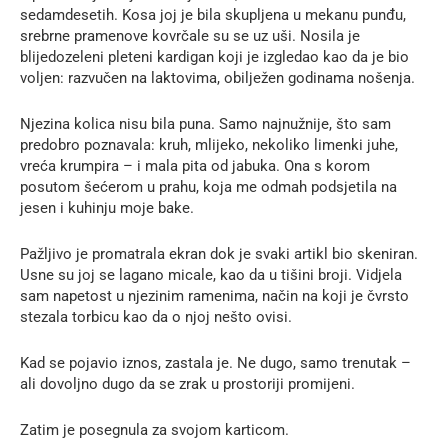
sedamdesetih. Kosa joj je bila skupljena u mekanu punđu,
srebrne pramenove kovrčale su se uz uši. Nosila je
blijedozeleni pleteni kardigan koji je izgledao kao da je bio
voljen: razvučen na laktovima, obilježen godinama nošenja.
Njezina kolica nisu bila puna. Samo najnužnije, što sam
predobro poznavala: kruh, mlijeko, nekoliko limenki juhe,
vreća krumpira – i mala pita od jabuka. Ona s korom
posutom šećerom u prahu, koja me odmah podsjetila na
jesen i kuhinju moje bake.
Pažljivo je promatrala ekran dok je svaki artikl bio skeniran.
Usne su joj se lagano micale, kao da u tišini broji. Vidjela
sam napetost u njezinim ramenima, način na koji je čvrsto
stezala torbicu kao da o njoj nešto ovisi.
Kad se pojavio iznos, zastala je. Ne dugo, samo trenutak –
ali dovoljno dugo da se zrak u prostoriji promijeni.
Zatim je posegnula za svojom karticom.