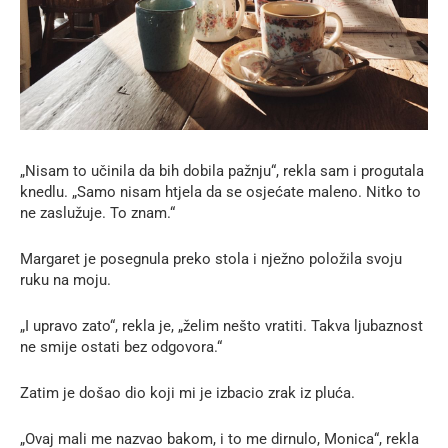
„Nisam to učinila da bih dobila pažnju“, rekla sam i progutala
knedlu. „Samo nisam htjela da se osjećate maleno. Nitko to
ne zaslužuje. To znam.“
Margaret je posegnula preko stola i nježno položila svoju
ruku na moju.
„I upravo zato“, rekla je, „želim nešto vratiti. Takva ljubaznost
ne smije ostati bez odgovora.“
Zatim je došao dio koji mi je izbacio zrak iz pluća.
„Ovaj mali me nazvao bakom, i to me dirnulo, Monica“, rekla