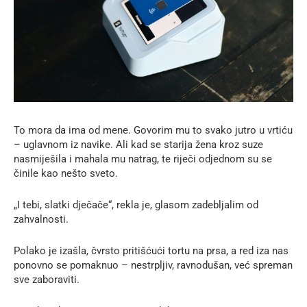
To mora da ima od mene. Govorim mu to svako jutro u vrtiću
– uglavnom iz navike. Ali kad se starija žena kroz suze
nasmiješila i mahala mu natrag, te riječi odjednom su se
činile kao nešto sveto.
„I tebi, slatki dječače“, rekla je, glasom zadebljalim od
zahvalnosti.
Polako je izašla, čvrsto pritišćući tortu na prsa, a red iza nas
ponovno se pomaknuo – nestrpljiv, ravnodušan, već spreman
sve zaboraviti.