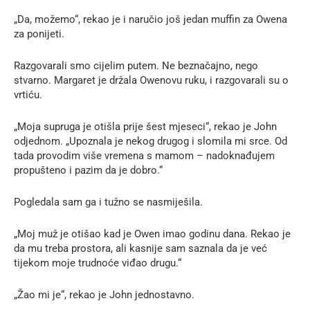
„Da, možemo“, rekao je i naručio još jedan muffin za Owena
za ponijeti.
Razgovarali smo cijelim putem. Ne beznačajno, nego
stvarno. Margaret je držala Owenovu ruku, i razgovarali su o
vrtiću.
„Moja supruga je otišla prije šest mjeseci“, rekao je John
odjednom. „Upoznala je nekog drugog i slomila mi srce. Od
tada provodim više vremena s mamom – nadoknađujem
propušteno i pazim da je dobro.“
Pogledala sam ga i tužno se nasmiješila.
„Moj muž je otišao kad je Owen imao godinu dana. Rekao je
da mu treba prostora, ali kasnije sam saznala da je već
tijekom moje trudnoće viđao drugu.“
„Žao mi je“, rekao je John jednostavno.