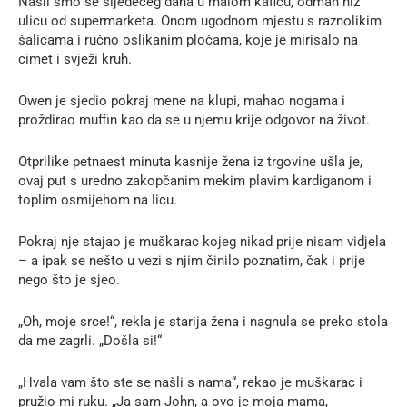
Našli smo se sljedećeg dana u malom kafiću, odmah niz
ulicu od supermarketa. Onom ugodnom mjestu s raznolikim
šalicama i ručno oslikanim pločama, koje je mirisalo na
cimet i svježi kruh.
Owen je sjedio pokraj mene na klupi, mahao nogama i
proždirao muffin kao da se u njemu krije odgovor na život.
Otprilike petnaest minuta kasnije žena iz trgovine ušla je,
ovaj put s uredno zakopčanim mekim plavim kardiganom i
toplim osmijehom na licu.
Pokraj nje stajao je muškarac kojeg nikad prije nisam vidjela
– a ipak se nešto u vezi s njim činilo poznatim, čak i prije
nego što je sjeo.
„Oh, moje srce!“, rekla je starija žena i nagnula se preko stola
da me zagrli. „Došla si!“
„Hvala vam što ste se našli s nama“, rekao je muškarac i
pružio mi ruku. „Ja sam John, a ovo je moja mama,