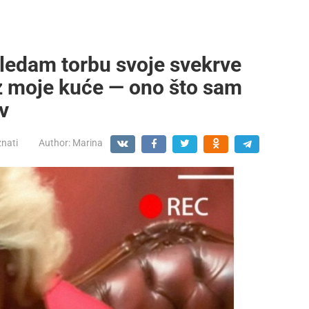
gledam torbu svoje svekrve
 iz moje kuće — ono što sam
rv
znati
Author:
Marina