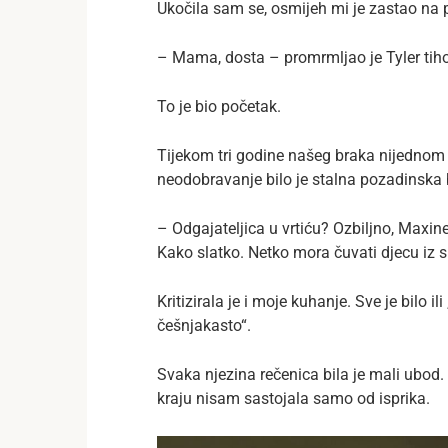
Ukočila sam se, osmijeh mi je zastao na p
– Mama, dosta – promrmljao je Tyler tiho,
To je bio početak.
Tijekom tri godine našeg braka nijednom 
neodobravanje bilo je stalna pozadinska 
– Odgajateljica u vrtiću? Ozbiljno, Maxi
Kako slatko. Netko mora čuvati djecu iz 
Kritizirala je i moje kuhanje. Sve je bilo ili
češnjakasto“.
Svaka njezina rečenica bila je mali ubod
kraju nisam sastojala samo od isprika.