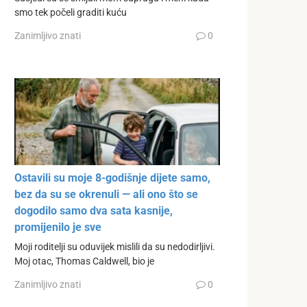
smo tek počeli graditi kuću
Zanimljivo znati
0
Ostavili su moje 8-godišnje dijete samo,
bez da su se okrenuli — ali ono što se
dogodilo samo dva sata kasnije,
promijenilo je sve
Moji roditelji su oduvijek mislili da su nedodirljivi.
Moj otac, Thomas Caldwell, bio je
Zanimljivo znati
0