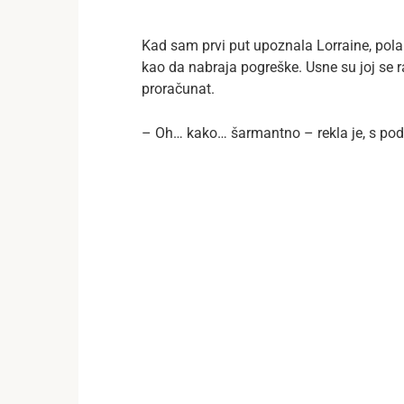
Kad sam prvi put upoznala Lorraine, polako
kao da nabraja pogreške. Usne su joj se ra
proračunat.
– Oh… kako… šarmantno – rekla je, s po