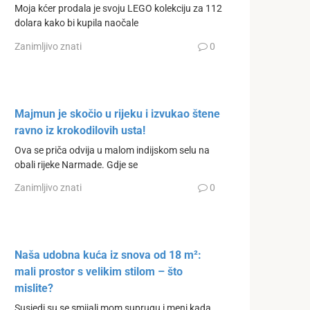
Moja kćer prodala je svoju LEGO kolekciju za 112
dolara kako bi kupila naočale
Zanimljivo znati
0
Majmun je skočio u rijeku i izvukao štene
ravno iz krokodilovih usta!
Ova se priča odvija u malom indijskom selu na
obali rijeke Narmade. Gdje se
Zanimljivo znati
0
Naša udobna kuća iz snova od 18 m²:
mali prostor s velikim stilom – što
mislite?
Susjedi su se smijali mom suprugu i meni kada