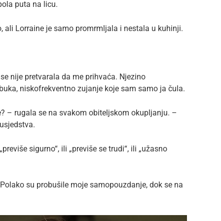
ola puta na licu.
 ali Lorraine je samo promrmljala i nestala u kuhinji.
se nije pretvarala da me prihvaća. Njezino
buka, niskofrekventno zujanje koje sam samo ja čula.
ne? – rugala se na svakom obiteljskom okupljanju. –
susjedstva.
 „previše sigurno“, ili „previše se trudi“, ili „užasno
. Polako su probušile moje samopouzdanje, dok se na