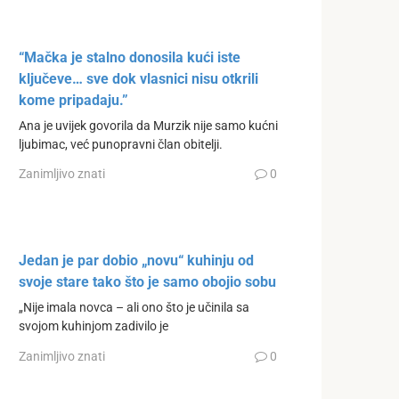
“Mačka je stalno donosila kući iste
ključeve… sve dok vlasnici nisu otkrili
kome pripadaju.”
Ana je uvijek govorila da Murzik nije samo kućni
ljubimac, već punopravni član obitelji.
Zanimljivo znati
0
Jedan je par dobio „novu“ kuhinju od
svoje stare tako što je samo obojio sobu
„Nije imala novca – ali ono što je učinila sa
svojom kuhinjom zadivilo je
Zanimljivo znati
0