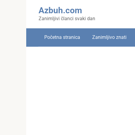
Skip
Azbuh.com
to
content
Zanimljivi članci svaki dan
Početna stranica
Zanimljivo znati