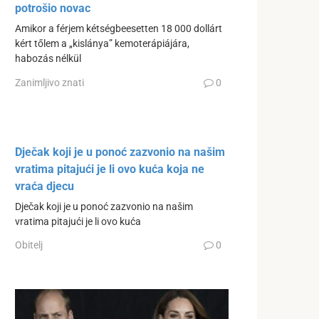
potrošio novac
Amikor a férjem kétségbeesetten 18 000 dollárt
kért tőlem a „kislánya” kemoterápiájára,
habozás nélkül
Zanimljivo znati
0
Dječak koji je u ponoć zazvonio na našim
vratima pitajući je li ovo kuća koja ne
vraća djecu
Dječak koji je u ponoć zazvonio na našim
vratima pitajući je li ovo kuća
Obitelj
0