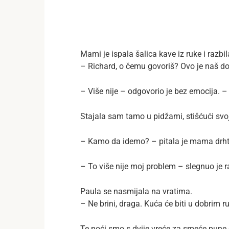
Mami je ispala šalica kave iz ruke i raz
– Richard, o čemu govoriš? Ovo je naš 
– Više nije – odgovorio je bez emocija. –
Stajala sam tamo u pidžami, stišćući svo
– Kamo da idemo? – pitala je mama drhta
– To više nije moj problem – slegnuo je 
Paula se nasmijala na vratima.
– Ne brini, draga. Kuća će biti u dobrim 
Te noći smo s dvije vreće za smeće pune