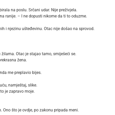
ala na poslu. Srčani udar. Nije preživjela.
na ranije. – I ne dopusti nikome da ti to oduzme.
nih i njezinu ušteđevinu. Otac nije došao na sprovod.
u žilama. Otac je stajao tamo, smiješeći se.
prekrasna žena.
nda me preplavio bijes.
ću, namještaj, slike.
 to je zapravo moje.
. Ono što je ovdje, po zakonu pripada meni.