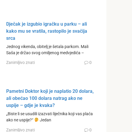
Dječak je izgubio igračku u parku – ali
kako mu se vratila, rastopilo je svačija
srca
Jednog vikenda, obitelj je šetala parkom. Mali
Saša je držao svog omiljenog medvjedića –
Zanimljivo znati
0
Pametni Doktor koji je naplatio 20 dolara,
ali obećao 100 dolara natrag ako ne
uspije – gdje je kvaka?
„Biste li se usudili izazvati liječnika koji vas plaća
ako ne uspije?“
Jedan
Zanimljivo znati
0