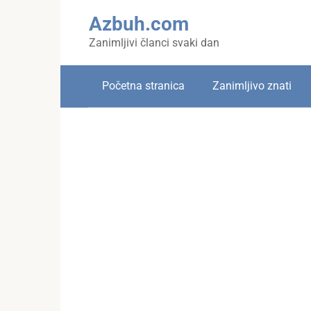
Skip
Azbuh.com
to
content
Zanimljivi članci svaki dan
Početna stranica
Zanimljivo znati