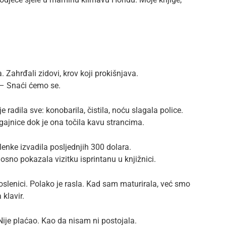
Zahrđali zidovi, krov koji prokišnjava.
– Snaći ćemo se.
radila sve: konobarila, čistila, noću slagala police.
ajnice dok je ona točila kavu strancima.
lenke izvadila posljednjih 300 dolara.
nosno pokazala vizitku isprintanu u knjižnici.
oslenici. Polako je rasla. Kad sam maturirala, već smo
klavir.
Nije plaćao. Kao da nisam ni postojala.