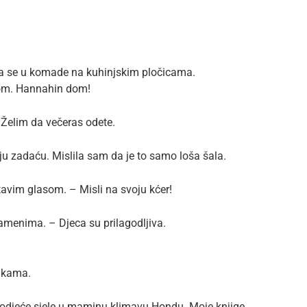
bila se u komade na kuhinjskim pločicama.
dom. Hannahin dom!
 Želim da večeras odete.
ju zadaću. Mislila sam da je to samo loša šala.
vim glasom. – Misli na svoju kćer!
ramenima. – Djeca su prilagodljiva.
rukama.
 odjeće sjele u maminu klimavu Hondu. Moje knjige,