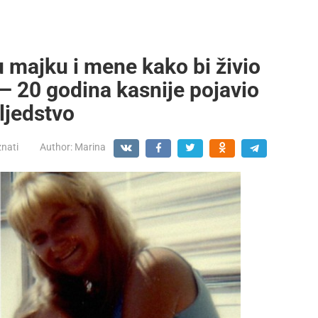
u majku i mene kako bi živio
— 20 godina kasnije pojavio
ljedstvo
znati
Author:
Marina