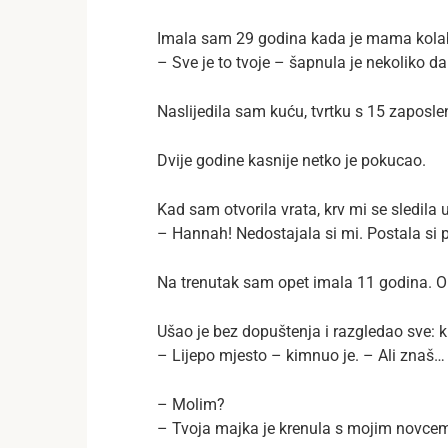
Imala sam 29 godina kada je mama kolabir
– Sve je to tvoje – šapnula je nekoliko da
Naslijedila sam kuću, tvrtku s 15 zaposle
Dvije godine kasnije netko je pokucao.
Kad sam otvorila vrata, krv mi se sledila 
– Hannah! Nedostajala si mi. Postala si 
Na trenutak sam opet imala 11 godina. O
Ušao je bez dopuštenja i razgledao sve: ku
– Lijepo mjesto – kimnuo je. – Ali znaš…
– Molim?
– Tvoja majka je krenula s mojim novcem