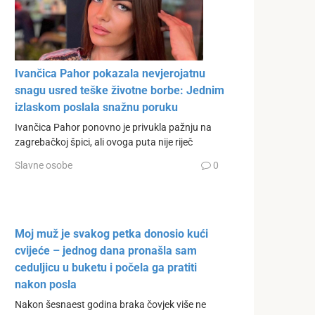
Ivančica Pahor pokazala nevjerojatnu
snagu usred teške životne borbe: Jednim
izlaskom poslala snažnu poruku
Ivančica Pahor ponovno je privukla pažnju na
zagrebačkoj špici, ali ovoga puta nije riječ
Slavne osobe
0
Moj muž je svakog petka donosio kući
cvijeće – jednog dana pronašla sam
ceduljicu u buketu i počela ga pratiti
nakon posla
Nakon šesnaest godina braka čovjek više ne