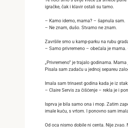
igračke, čak i klavir ostali su tamo.
– Kamo idemo, mama? – šapnula sam.
– Ne znam, dušo. Stvarno ne znam.
Završile smo u kamp-parku na rubu grada. 
– Samo privremeno – obećala je mama. 
„Privremeno” je trajalo godinama. Mama je 
Pisala sam zadaću u jednoj separeu zalog
Imala sam trinaest godina kada je iz stak
– Claire Servis za čišćenje – rekla je i po
Isprva je bila samo ona i mop. Zatim zap
imale kuću, s vrtom. I ponovno sam imala 
Od oca nismo dobile ni centa. Nije zvao. 