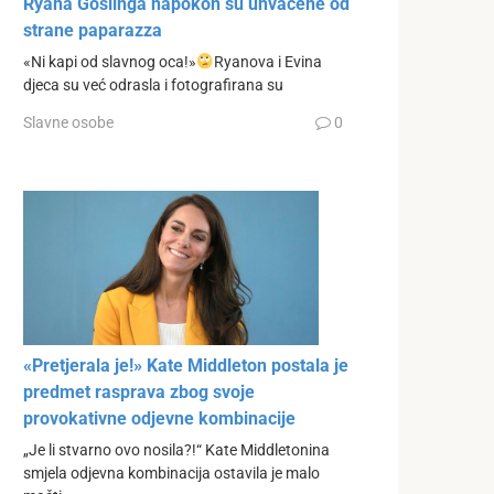
Ryana Goslinga napokon su uhvaćene od
strane paparazza
«Ni kapi od slavnog oca!»
Ryanova i Evina
djeca su već odrasla i fotografirana su
Slavne osobe
0
«Pretjerala je!» Kate Middleton postala je
predmet rasprava zbog svoje
provokativne odjevne kombinacije
„Je li stvarno ovo nosila?!“ Kate Middletonina
smjela odjevna kombinacija ostavila je malo