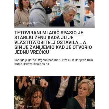
Zanimljivo znati
0
TETOVIRANI MLADIĆ SPASIO JE
STARIJU ŽENU KADA JU JE
VLASTITA OBITELJ OSTAVILA… A
SIN JE ZANIJEMIO KAD JE OTVORIO
JEDNU VREĆICU
Rodrigo je grubo istrgnuo papirnatu vrećicu iz Darijevih ruku.
Kutije lijekova ispale su na
Zanimljivo znati
0