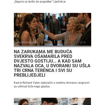
„Sigurno je došlo do pogreške.” Liječnik je
Zanimljivo znati
0
NA ZARUKAMA ME BUDUĆA
SVEKRVA OŠAMARILA PRED
DVJESTO GOSTIJU… A KAD SAM
NAZVALA OCA, U DVORANU SU UŠLA
TRI CRNA TERENCA I SVI SU
PREBLIJEDJELI
Kad je Richard Valev zakoračio u sredinu dvorane, razgovori
su utihnuli brže nego glazba