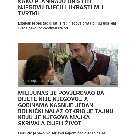
KAKO PLANIRAJU UNIŠTITI
NJEGOVU DJECU I UKRASTI MU
TVRTKU
Esteban je prestao disati. Prsti njegova brata bili su udaljeni
svega nekoliko centimetara od
Zanimljivo znati
0
MILIJUNAŠ JE POVJEROVAO DA
DIJETE NIJE NJEGOVO… A
GODINAMA KASNIJE JEDAN
BOLNIČKI NALAZ OTKRIO JE TAJNU
KOJU JE NJEGOVA MAJKA
SKRIVALA CIJELI ŽIVOT
Mauricio je nekoliko sekundi nepomično gledao nalaz.