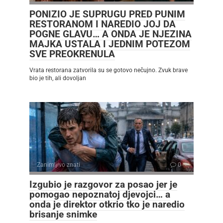
PONIZIO JE SUPRUGU PRED PUNIM
RESTORANOM I NAREDIO JOJ DA
POGNE GLAVU… A ONDA JE NJEZINA
MAJKA USTALA I JEDNIM POTEZOM
SVE PREOKRENULA
Vrata restorana zatvorila su se gotovo nečujno. Zvuk brave
bio je tih, ali dovoljan
Zanimljivo znati
0
Izgubio je razgovor za posao jer je
pomogao nepoznatoj djevojci… a
onda je direktor otkrio tko je naredio
brisanje snimke