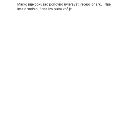
Marko nije pokušao ponovno uvjeravati recepcionarku. Nije
imalo smisla. Žena iza pulta već je