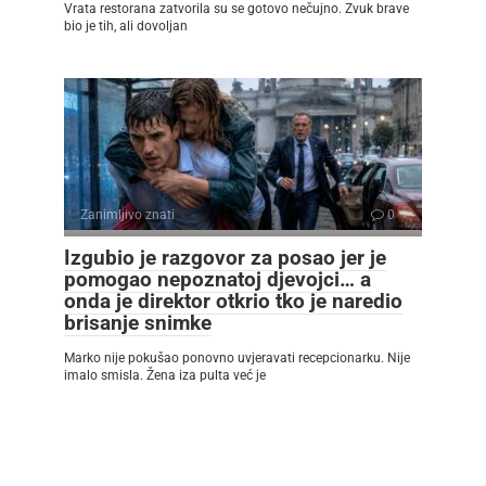
Vrata restorana zatvorila su se gotovo nečujno. Zvuk brave
bio je tih, ali dovoljan
Zanimljivo znati
0
Izgubio je razgovor za posao jer je
pomogao nepoznatoj djevojci… a
onda je direktor otkrio tko je naredio
brisanje snimke
Marko nije pokušao ponovno uvjeravati recepcionarku. Nije
imalo smisla. Žena iza pulta već je