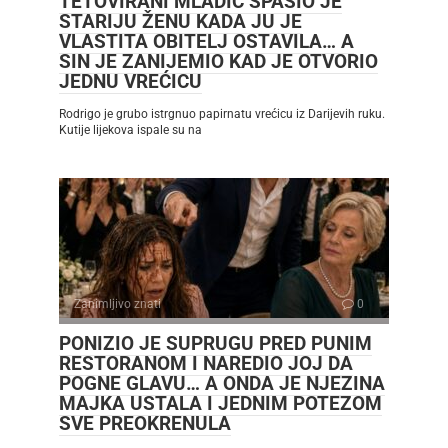
TETOVIRANI MLADIĆ SPASIO JE
STARIJU ŽENU KADA JU JE
VLASTITA OBITELJ OSTAVILA… A
SIN JE ZANIJEMIO KAD JE OTVORIO
JEDNU VREĆICU
Rodrigo je grubo istrgnuo papirnatu vrećicu iz Darijevih ruku.
Kutije lijekova ispale su na
Zanimljivo znati
0
PONIZIO JE SUPRUGU PRED PUNIM
RESTORANOM I NAREDIO JOJ DA
POGNE GLAVU… A ONDA JE NJEZINA
MAJKA USTALA I JEDNIM POTEZOM
SVE PREOKRENULA