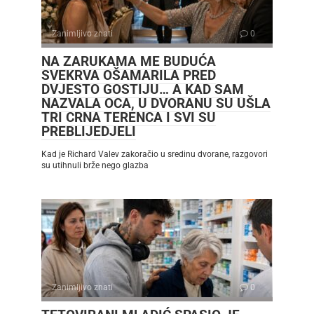
Zanimljivo znati
0
NA ZARUKAMA ME BUDUĆA
SVEKRVA OŠAMARILA PRED
DVJESTO GOSTIJU… A KAD SAM
NAZVALA OCA, U DVORANU SU UŠLA
TRI CRNA TERENCA I SVI SU
PREBLIJEDJELI
Kad je Richard Valev zakoračio u sredinu dvorane, razgovori
su utihnuli brže nego glazba
Zanimljivo znati
0